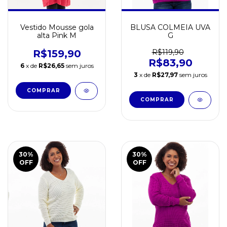
Vestido Mousse gola
BLUSA COLMEIA UVA
alta Pink M
G
R$159,90
R$119,90
R$83,90
6
x de
R$26,65
sem juros
3
x de
R$27,97
sem juros
30
%
30
%
OFF
OFF