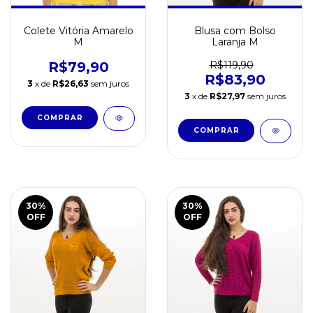
Colete Vitória Amarelo
Blusa com Bolso
M
Laranja M
R$79,90
R$119,90
R$83,90
3
x de
R$26,63
sem juros
3
x de
R$27,97
sem juros
30
%
30
%
OFF
OFF