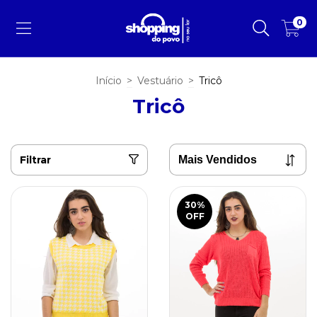
0
Início
>
Vestuário
>
Tricô
Tricô
Filtrar
30
%
OFF