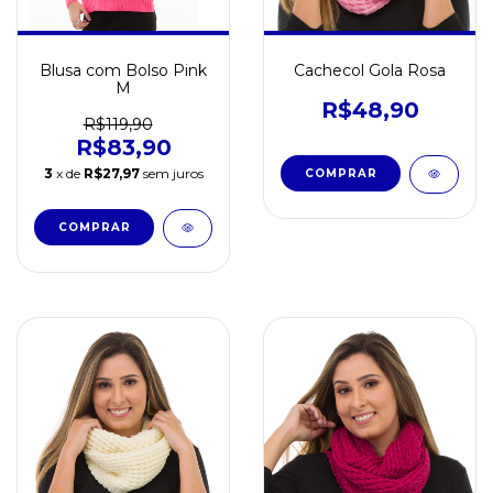
Blusa com Bolso Pink
Cachecol Gola Rosa
M
R$48,90
R$119,90
R$83,90
3
x de
R$27,97
sem juros