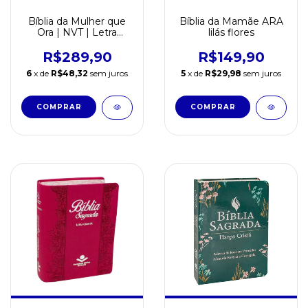
Bíblia da Mulher que
Bíblia da Mamãe ARA
Ora | NVT | Letra
lilás flores
Normal |Vinho
R$289,90
R$149,90
6
x de
R$48,32
sem juros
5
x de
R$29,98
sem juros