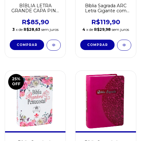
BÍBLIA LETRA
Bíblia Sagrada ARC
GRANDE CAPA PINK
Letra Gigante com
COM FLOR
Harpa Cristã
R$85,90
R$119,90
3
x de
R$28,63
sem juros
4
x de
R$29,98
sem juros
25
%
OFF