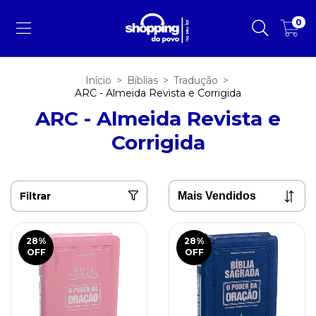
0
Início
>
Bíblias
>
Tradução
>
ARC - Almeida Revista e Corrigida
ARC - Almeida Revista e
Corrigida
Filtrar
28
%
28
%
OFF
OFF