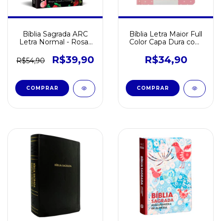
Bíblia Sagrada ARC
Bíblia Letra Maior Full
Letra Normal - Rosas
Color Capa Dura com
Preta
Harpa – Estilo
Scrapbook
R$39,90
R$34,90
R$54,90