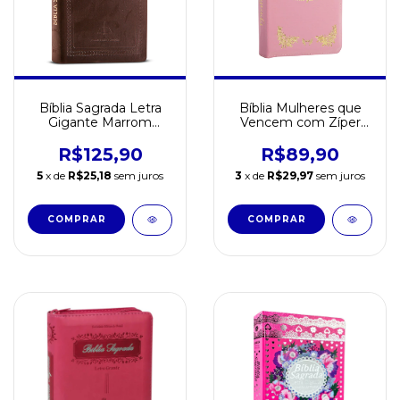
Bíblia Sagrada Letra
Bíblia Mulheres que
Gigante Marrom
Vencem com Zíper
Nobre
Rosa Claro
R$125,90
R$89,90
5
x de
R$25,18
sem juros
3
x de
R$29,97
sem juros