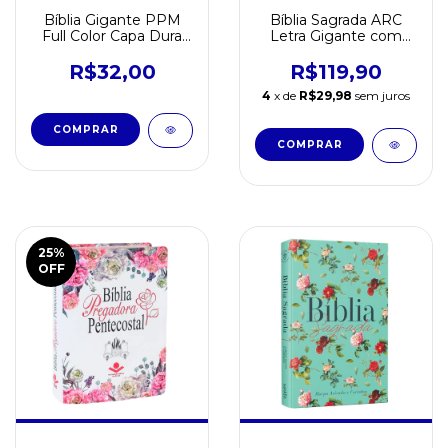
Bíblia Gigante PPM
Bíblia Sagrada ARC
Full Color Capa Dura
Letra Gigante com
c/Harpa - Arco de Flor
Harpa Cristã
R$32,00
R$119,90
4
x de
R$29,98
sem juros
25
%
OFF