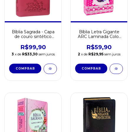
Bíblia Sagrada - Capa
Bíblia Letra Gigante
de couro sintético
ARC Laminada Color
com zíper - Rosa
Harpa Cristã Luxo Pink
R$99,90
R$59,90
3
x de
R$33,30
sem juros
2
x de
R$29,95
sem juros