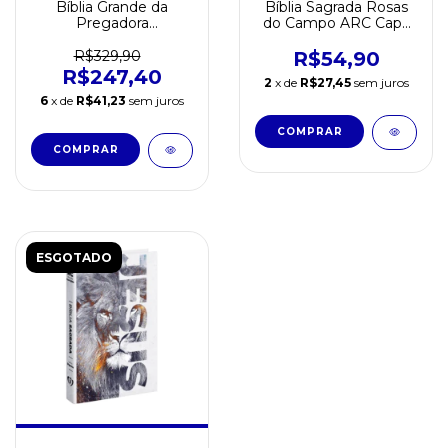
Bíblia Grande da
Bíblia Sagrada Rosas
Pregadora
do Campo ARC Capa
Pentecostal Capa
Dura
Couro Ilustrada - ARC
R$329,90
R$54,90
R$247,40
2
x de
R$27,45
sem juros
6
x de
R$41,23
sem juros
ESGOTADO