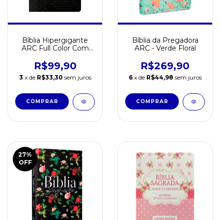
Bíblia Hipergigante
Bíblia da Pregadora
ARC Full Color Com
ARC - Verde Floral
harpa e Índice
Dourada - Arabesco
R$99,90
R$269,90
Preta
3
x de
R$33,30
sem juros
6
x de
R$44,98
sem juros
27
%
OFF