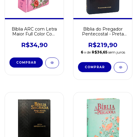
Bíblia ARC com Letra
Bíblia do Pregador
Maior Full Color Com
Pentecostal - Preta
Harpa Poá Rosa
Nobre
R$34,90
R$219,90
6
x de
R$36,65
sem juros