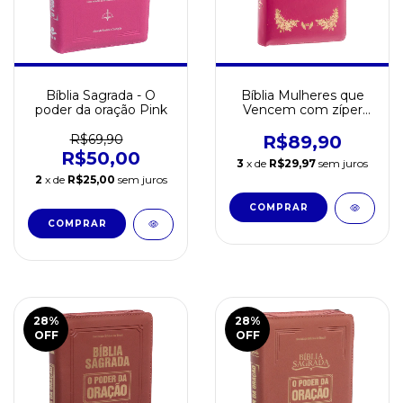
Bíblia Sagrada - O
Bíblia Mulheres que
poder da oração Pink
Vencem com zíper
Pink
R$69,90
R$89,90
R$50,00
3
x de
R$29,97
sem juros
2
x de
R$25,00
sem juros
28
%
28
%
OFF
OFF