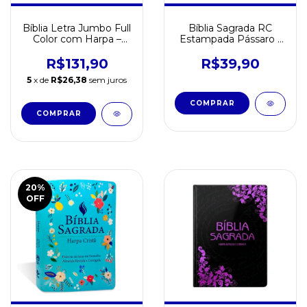
Bíblia Letra Jumbo Full
Bíblia Sagrada RC
Color com Harpa –
Estampada Pássaro -
Modelo Cruz Preta
Capa Especial
R$131,90
R$39,90
5
x de
R$26,38
sem juros
20
%
OFF