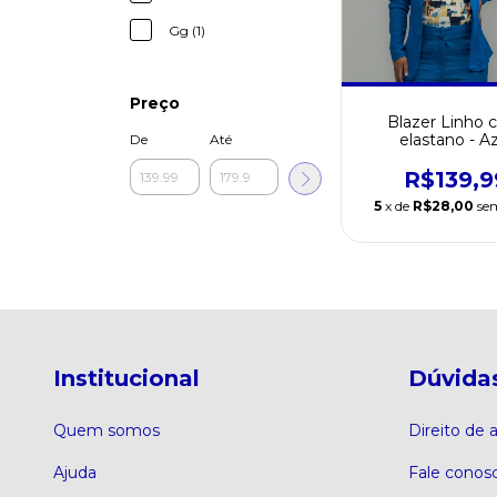
Gg (1)
Preço
Blazer Linho
elastano - A
De
Até
R$139,9
5
x de
R$28,00
se
Institucional
Dúvida
Quem somos
Direito de
Ajuda
Fale conos