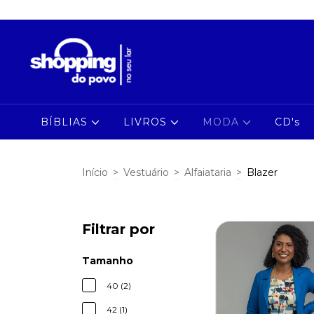
BÍBLIAS
LIVROS
MODA
CD's
Início
>
Vestuário
>
Alfaiataria
>
Blazer
Filtrar por
Tamanho
40 (2)
42 (1)