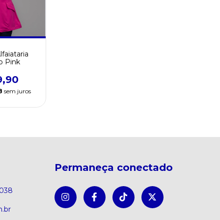
faiataria
o Pink
9,90
8
sem juros
Permaneça conectado
8038
.br