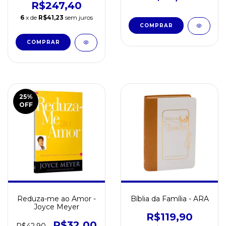
R$247,40
6
x de
R$41,23
sem juros
25
%
OFF
Reduza-me ao Amor -
Bíblia da Família - ARA
Joyce Meyer
R$119,90
R$32,00