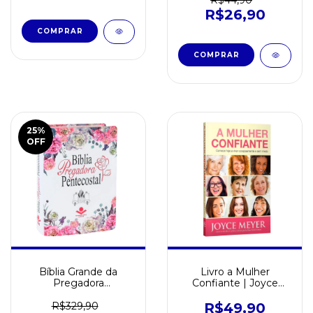
R$44,90
R$26,90
25
%
OFF
Bíblia Grande da
Livro a Mulher
Pregadora
Confiante | Joyce
Pentecostal Capa
Meyer
Couro Ilustrada - ARC
R$329,90
R$49,90