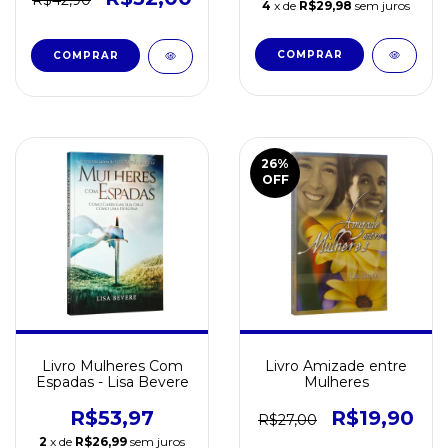
R$42,90
4
x de
R$29,98
sem juros
26
%
OFF
Livro Mulheres Com
Livro Amizade entre
Espadas - Lisa Bevere
Mulheres
R$53,97
R$19,90
R$27,00
2
x de
R$26,99
sem juros