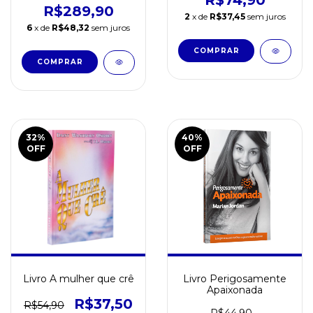
R$74,90
R$289,90
2
x de
R$37,45
sem juros
6
x de
R$48,32
sem juros
32
%
40
%
OFF
OFF
Livro A mulher que crê
Livro Perigosamente
Apaixonada
R$37,50
R$54,90