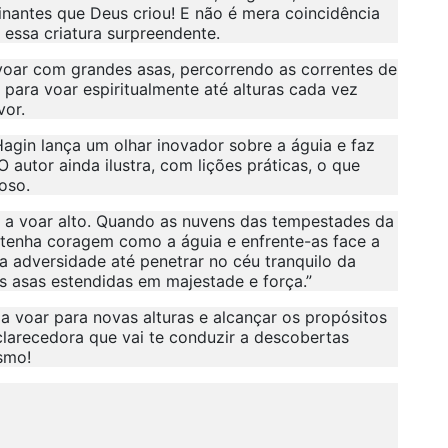
nantes que Deus criou! E não é mera coincidência
essa criatura surpreendente.
 voar com grandes asas, percorrendo as correntes de
 para voar espiritualmente até alturas cada vez
vor.
gin lança um olhar inovador sobre a águia e faz
 autor ainda ilustra, com lições práticas, o que
oso.
 e a voar alto. Quando as nuvens das tempestades da
, tenha coragem como a águia e enfrente-as face a
da adversidade até penetrar no céu tranquilo da
s asas estendidas em majestade e força.”
 a voar para novas alturas e alcançar os propósitos
clarecedora que vai te conduzir a descobertas
smo!