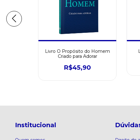
iséria, da
Livro O Propósito do Homem
a morte
Criado para Adorar
0
R$45,90
Institucional
Dúvida