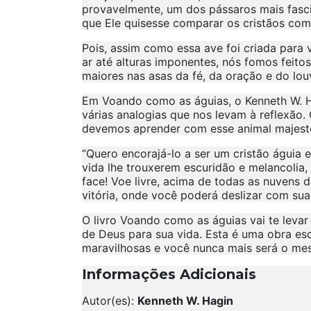
provavelmente, um dos pássaros mais fasci
que Ele quisesse comparar os cristãos com 
Pois, assim como essa ave foi criada para
ar até alturas imponentes, nós fomos feitos
maiores nas asas da fé, da oração e do lou
Em Voando como as águias, o Kenneth W. Ha
várias analogias que nos levam à reflexão. O
devemos aprender com esse animal majest
“Quero encorajá-lo a ser um cristão águia
vida lhe trouxerem escuridão e melancolia
face! Voe livre, acima de todas as nuvens 
vitória, onde você poderá deslizar com sua
O livro Voando como as águias vai te levar
de Deus para sua vida. Esta é uma obra es
maravilhosas e você nunca mais será o me
Informações Adicionais
Autor(es):
Kenneth W. Hagin