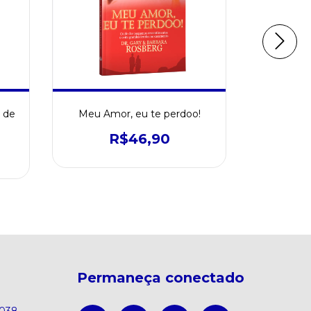
 de
Meu Amor, eu te perdoo!
Livro
segredo
R$46,90
Permaneça conectado