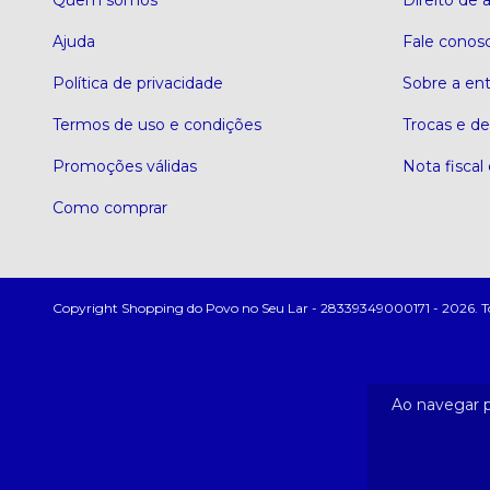
Quem somos
Direito de
Ajuda
Fale conos
Política de privacidade
Sobre a en
Termos de uso e condições
Trocas e d
Promoções válidas
Nota fiscal 
Como comprar
Copyright Shopping do Povo no Seu Lar - 28339349000171 - 2026. Todo
Ao navegar p