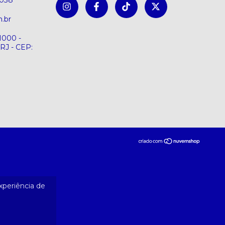
8038
.br
1000 -
 RJ - CEP:
experiência de