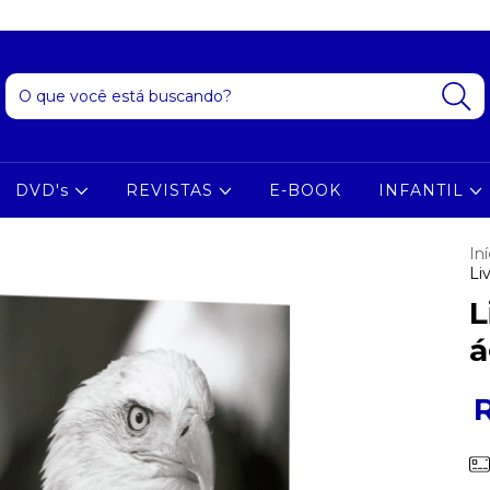
DVD's
REVISTAS
E-BOOK
INFANTIL
Iní
Li
L
á