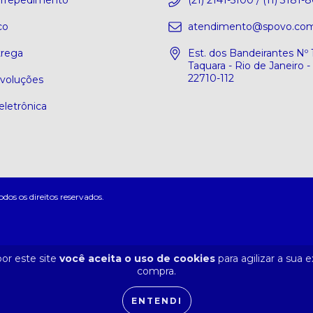
 arrepedimento
(21) 2141-5100 / (11) 3181-
co
atendimento@spovo.com
trega
Est. dos Bandeirantes Nº 
Taquara - Rio de Janeiro -
22710-112
evoluções
eletrônica
s os direitos reservados.
or este site
você aceita o uso de cookies
para agilizar a sua 
compra.
ENTENDI