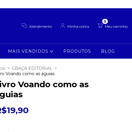
0
Atendimento
Minha conta
Meu carrinho
MAIS VENDIDOS
PRODUTOS
BLOG
cio
>
GRAÇA EDITORIAL
>
vro Voando como as águias
ivro Voando como as
guias
R$19,90