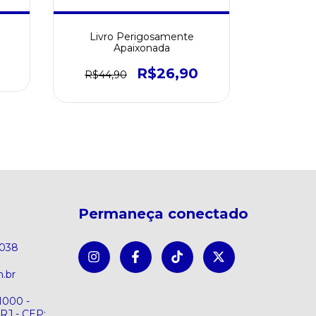
Livro Perigosamente
Livro O 
Apaixonada
Cri
R$26,90
R$44,90
Permaneça conectado
8038
.br
1000 -
 RJ - CEP: