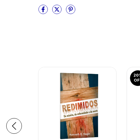
20
OF