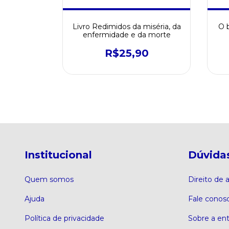
Vida de
Livro Redimidos da miséria, da
O 
ora
enfermidade e da morte
0
R$25,90
Institucional
Dúvida
Quem somos
Direito de
Ajuda
Fale conos
Política de privacidade
Sobre a en