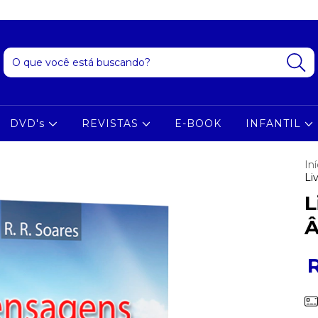
DVD's
REVISTAS
E-BOOK
INFANTIL
Iní
Li
L
Â