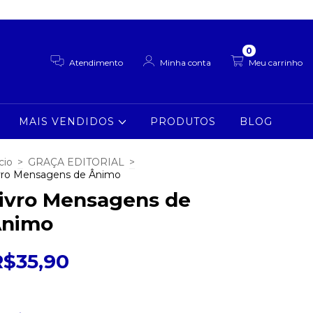
0
Atendimento
Minha conta
Meu carrinho
MAIS VENDIDOS
PRODUTOS
BLOG
cio
>
GRAÇA EDITORIAL
>
vro Mensagens de Ânimo
ivro Mensagens de
nimo
R$35,90