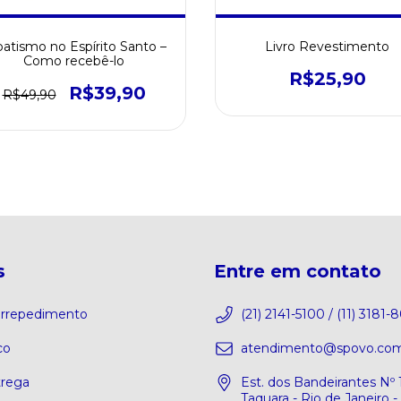
batismo no Espírito Santo –
Livro Revestimento
Como recebê-lo
R$25,90
R$39,90
R$49,90
s
Entre em contato
 arrepedimento
(21) 2141-5100 / (11) 3181-
co
atendimento@spovo.com
trega
Est. dos Bandeirantes Nº 
Taquara - Rio de Janeiro -