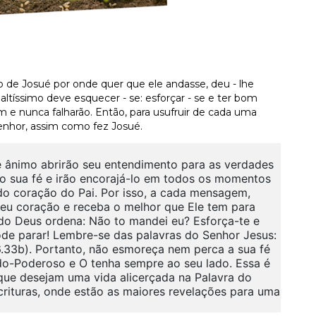
o de Josué por onde quer que ele andasse, deu - lhe
ltíssimo deve esquecer - se: esforçar - se e ter bom
m e nunca falharão. Então, para usufruir de cada uma
enhor, assim como fez Josué.
 ânimo abrirão seu entendimento para as verdades
arão sua fé e irão encorajá-lo em todos os momentos
 do coração do Pai. Por isso, a cada mensagem,
 seu coração e receba o melhor que Ele tem para
ido Deus ordena: Não to mandei eu? Esforça-te e
de parar! Lembre-se das palavras do Senhor Jesus:
.33b). Portanto, não esmoreça nem perca a sua fé
do-Poderoso e O tenha sempre ao seu lado. Essa é
 que desejam uma vida alicerçada na Palavra do
crituras, onde estão as maiores revelações para uma