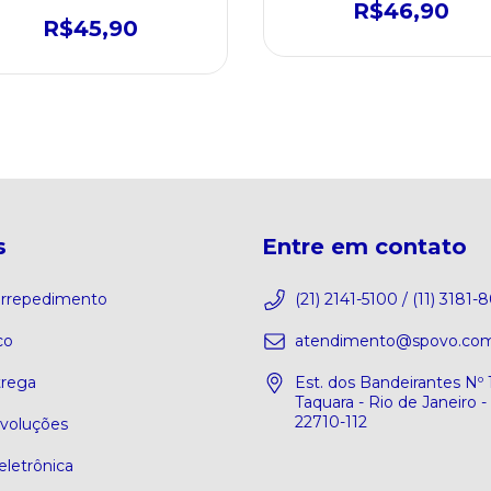
R$46,90
R$45,90
s
Entre em contato
 arrepedimento
(21) 2141-5100 / (11) 3181-
co
atendimento@spovo.com
trega
Est. dos Bandeirantes Nº 
Taquara - Rio de Janeiro -
22710-112
evoluções
eletrônica