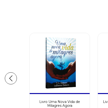
zes para
Livro Uma Nova Vida de
Li
Milagres Agora