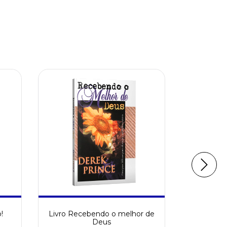
40
%
OFF
!
Livro Recebendo o melhor de
Livr
Deus