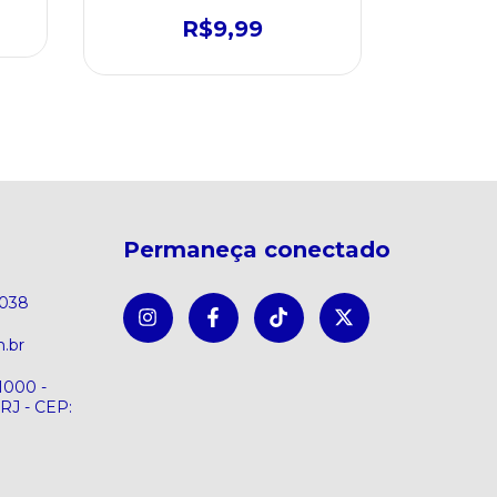
R$9,99
R$44,
Permaneça conectado
8038
.br
1000 -
 RJ - CEP: