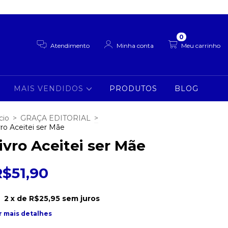
0
Atendimento
Minha conta
Meu carrinho
MAIS VENDIDOS
PRODUTOS
BLOG
cio
>
GRAÇA EDITORIAL
>
vro Aceitei ser Mãe
ivro Aceitei ser Mãe
R$51,90
2
x de
R$25,95
sem juros
r mais detalhes