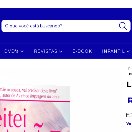
DVD's
REVISTAS
E-BOOK
INFANTIL
Iní
Li
L
Ve