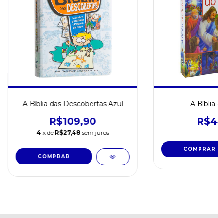
A Bíblia das Descobertas Azul
A Bíblia
R$109,90
R$4
4
x de
R$27,48
sem juros