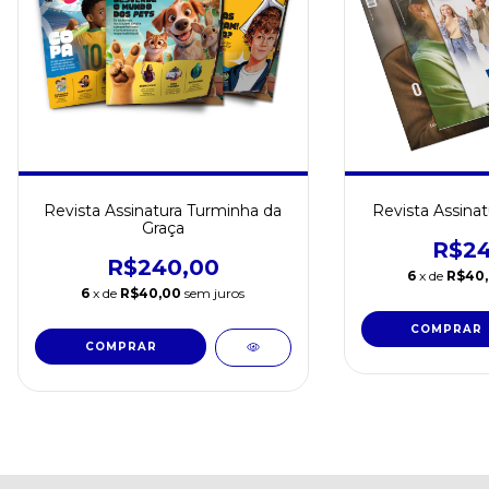
Revista Assinatura Turminha da
Revista Assina
Graça
R$24
R$240,00
6
x de
R$40
6
x de
R$40,00
sem juros