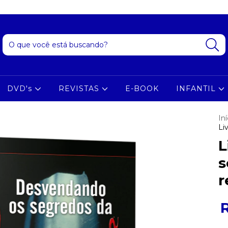
DVD's
REVISTAS
E-BOOK
INFANTIL
Iní
Li
L
s
r