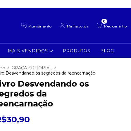
0
Atendimento
Minha conta
Meu carrinho
MAIS VENDIDOS
PRODUTOS
BLOG
cio
>
GRAÇA EDITORIAL
>
vro Desvendando os segredos da reencarnação
ivro Desvendando os
egredos da
eencarnação
R$30,90