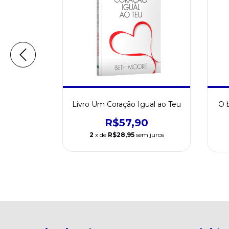
 do Homem
Livro Um Coração Igual ao Teu
O 
orar
R$57,90
0
2
x de
R$28,95
sem juros