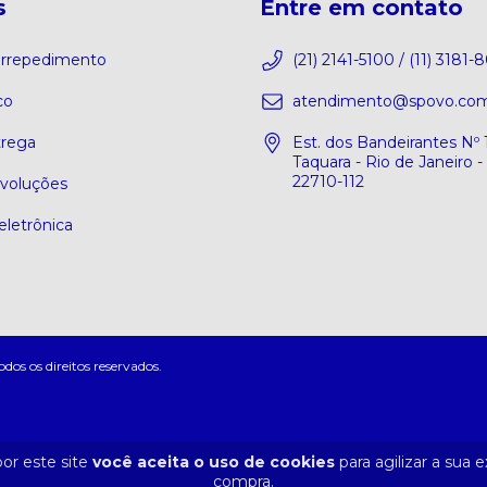
s
Entre em contato
 arrepedimento
(21) 2141-5100 / (11) 3181-
co
atendimento@spovo.com
trega
Est. dos Bandeirantes Nº 
Taquara - Rio de Janeiro -
22710-112
evoluções
eletrônica
s os direitos reservados.
or este site
você aceita o uso de cookies
para agilizar a sua 
compra.