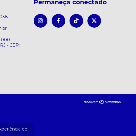
Permaneça conectado
8038
.br
1000 -
 RJ - CEP:
experiência de