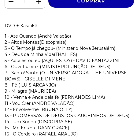
DVD + Karaokê
1 - Ate Quando (André Valadão)
2 - Altos Montes(Discopraise)
3 - O Tempo já chegou- (Ministério Nova Jerusalém)
4 - Deus da Minha Vida(THALLES)
5 - Aqui estou eu (AQUI ESTOY) - DAVID FANTAZZINI
6 - Ouvi Tua voz (MINISTERIO UNÇÃO DE DEUS)
7 - Santo! Santo (O UNIVERSO ADORA - THE UNIVERSE
BOWS) - GISELLE DI MENE
8 - Fé ( LUIS ARCANJO)
9 - Milagre (MAURICEA)
10 - Venha e Ande pela fé (FERNANDES LIMA)
11 - Vou Crer (ANDRE VALADÃO)
12 - Envolve-me (BRUNA OLLY)
13 - PROMESSAS DE DEUS (OS GAUCHINHOS DE DEUS)
14 - Um Sonho (DISCOPRAISE)
15 - Me Ensina (DANY GRACE)
16 - O Cordeiro (RAFAEL ARAUJO)