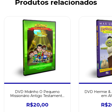
Produtos relacionados
DVD Midinho O Pequeno
DVD Hermie & 
Missionário Antigo Testamento
em Al
Vol 1
R$20,00
R$2