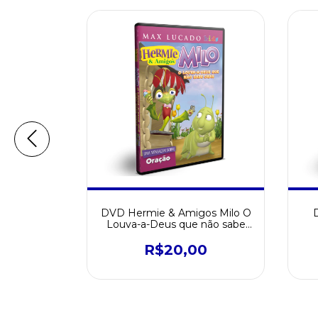
Amigos
DVD Hermie & Amigos Milo O
o Mar
Louva-a-Deus que não sabe
orar
0
R$20,00