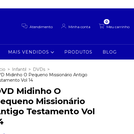
0
Atendimento
Minha conta
Meu carrinho
MAIS VENDIDOS
PRODUTOS
BLOG
cio
>
Infantil
>
DVDs
>
D Midinho O Pequeno Missionário Antigo
stamento Vol 14
VD Midinho O
equeno Missionário
ntigo Testamento Vol
4