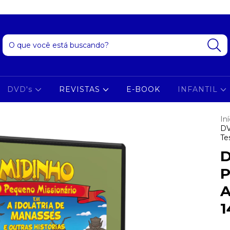
DVD's
REVISTAS
E-BOOK
INFANTIL
Iní
DV
Te
D
P
A
1