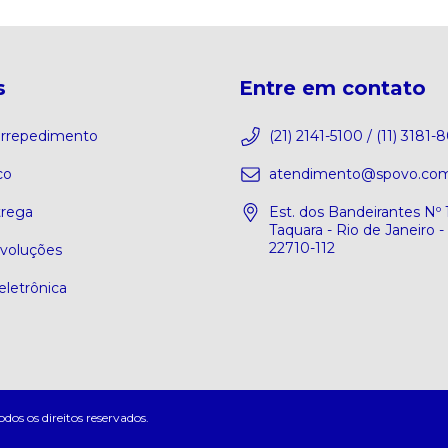
s
Entre em contato
 arrepedimento
(21) 2141-5100 / (11) 3181-
co
atendimento@spovo.com
trega
Est. dos Bandeirantes Nº 
Taquara - Rio de Janeiro -
22710-112
evoluções
eletrônica
s os direitos reservados.