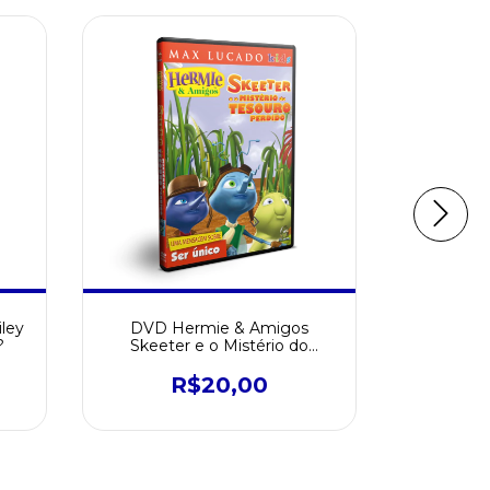
ley
DVD Hermie & Amigos
DVD Mi
?
Skeeter e o Mistério do
Missionár
Tesouro
R$20,00