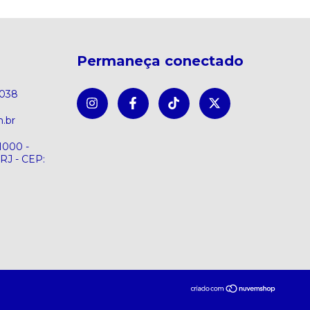
Permaneça conectado
8038
.br
1000 -
 RJ - CEP: