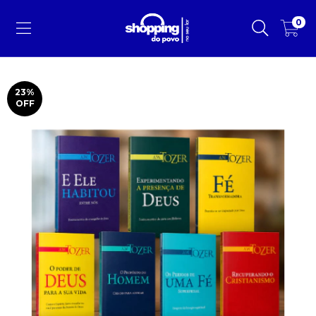
0
23
%
OFF