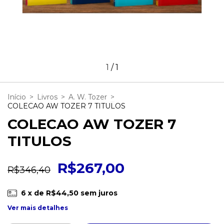
1
/
1
Início
>
Livros
>
A. W. Tozer
>
COLECAO AW TOZER 7 TITULOS
COLECAO AW TOZER 7
TITULOS
R$267,00
R$346,40
6
x de
R$44,50
sem juros
Ver mais detalhes