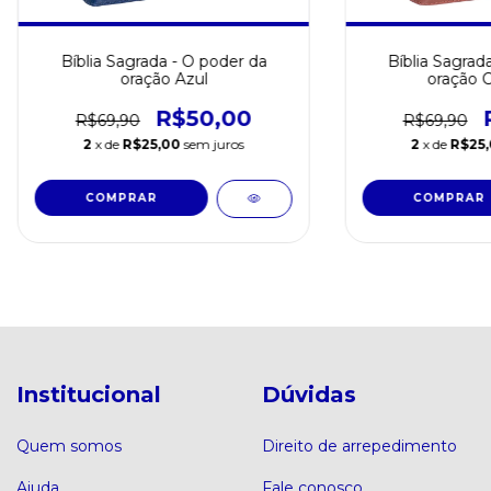
Bíblia Sagrada - O poder da
Bíblia Sagrad
oração Azul
oração 
R$50,00
R$69,90
R$69,90
2
x de
R$25,00
sem juros
2
x de
R$25
Institucional
Dúvidas
Quem somos
Direito de arrepedimento
Ajuda
Fale conosco