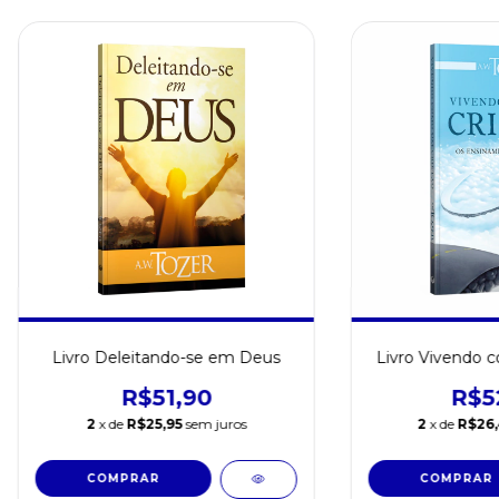
Livro Deleitando-se em Deus
Livro Vivendo 
R$51,90
R$5
2
x de
R$25,95
sem juros
2
x de
R$26