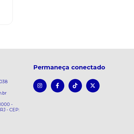
l
Permaneça conectado
8038
.br
1000 -
 RJ - CEP: