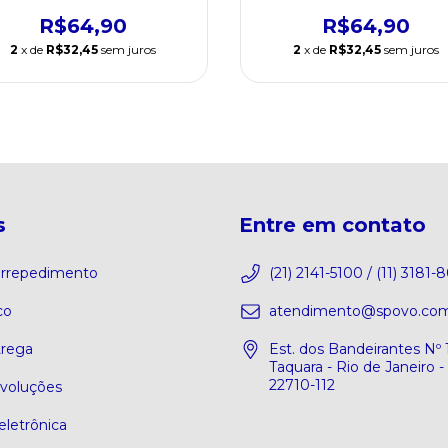
Conforto e Estilo Casual
Conforto e Estilo Casua
R$64,90
R$64,90
2
x de
R$32,45
sem juros
2
x de
R$32,45
sem juros
s
Entre em contato
 arrepedimento
(21) 2141-5100 / (11) 3181-
co
atendimento@spovo.com
trega
Est. dos Bandeirantes Nº 
Taquara - Rio de Janeiro -
22710-112
evoluções
eletrônica