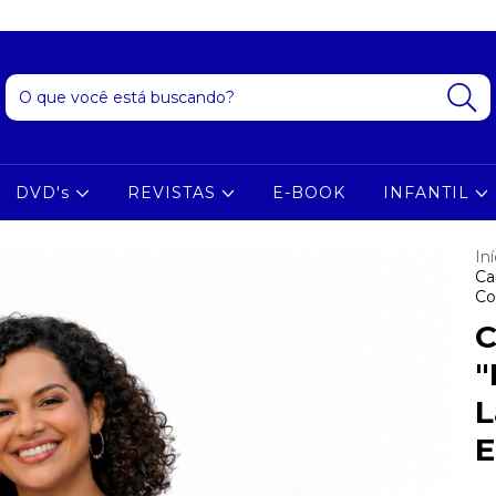
DVD's
REVISTAS
E-BOOK
INFANTIL
Iní
Ca
Co
C
"
L
E