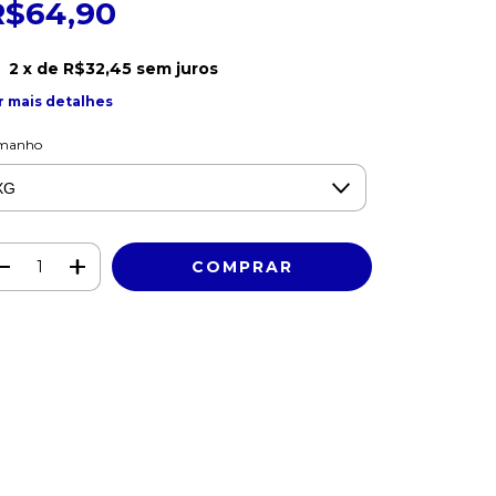
R$64,90
2
x de
R$32,45
sem juros
r mais detalhes
manho