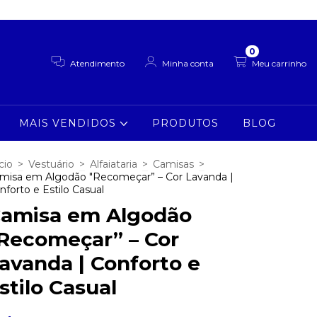
0
Atendimento
Minha conta
Meu carrinho
MAIS VENDIDOS
PRODUTOS
BLOG
cio
>
Vestuário
>
Alfaiataria
>
Camisas
>
misa em Algodão "Recomeçar” – Cor Lavanda |
nforto e Estilo Casual
amisa em Algodão
Recomeçar” – Cor
avanda | Conforto e
stilo Casual