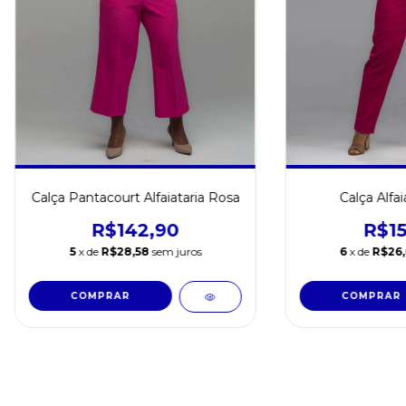
Calça Pantacourt Alfaiataria Rosa
Calça Alfai
R$142,90
R$15
5
x de
R$28,58
sem juros
6
x de
R$26
COMPRAR
COMPRAR