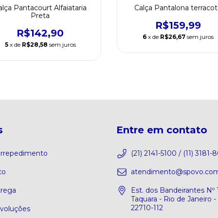
alça Pantacourt Alfaiataria
Calça Pantalona terracot
Preta
R$159,99
R$142,90
6
x de
R$26,67
sem juros
5
x de
R$28,58
sem juros
s
Entre em contato
 arrepedimento
(21) 2141-5100 / (11) 3181-
co
atendimento@spovo.com
trega
Est. dos Bandeirantes Nº 
Taquara - Rio de Janeiro -
22710-112
evoluções