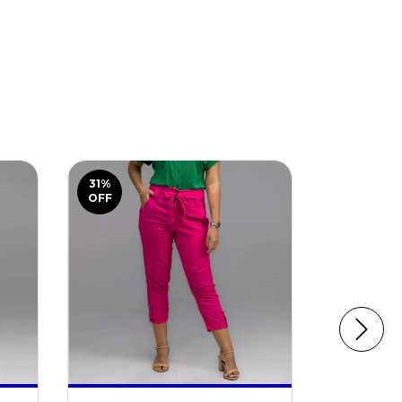
31
%
40
%
OFF
OFF