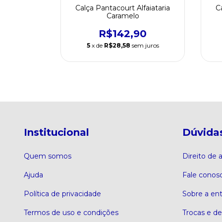
Azul
Calça Pantacourt Alfaiataria
C
Caramelo
5,90
R$142,90
 juros
5
x de
R$28,58
sem juros
Institucional
Dúvida
Quem somos
Direito de
Ajuda
Fale conos
Política de privacidade
Sobre a en
Termos de uso e condições
Trocas e d