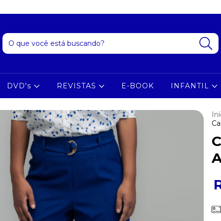
DVD's
REVISTAS
E-BOOK
INFANTIL
Iní
Ca
C
A