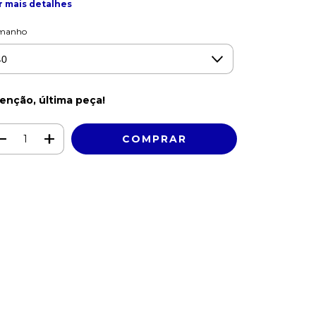
r mais detalhes
manho
enção, última peça!