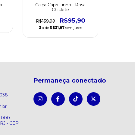
a
Calça Capri Linho - Rosa
Cal
Chiclete
R$159
R$95,90
R$139,99
3
x de
3
x de
R$31,97
sem juros
Permaneça conectado
8038
.br
1000 -
 RJ - CEP: