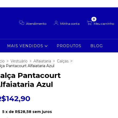
0
Atendimento
Minha conta
Meu carrinho
MAIS VENDIDOS
PRODUTOS
BLOG
cio
>
Vestuário
>
Alfaiataria
>
Calças
>
lça Pantacourt Alfaiataria Azul
alça Pantacourt
lfaiataria Azul
R$142,90
5
x de
R$28,58
sem juros